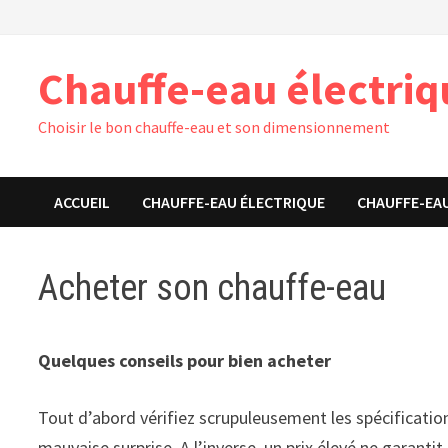
Passer
au
contenu
Chauffe-eau électri
Choisir le bon chauffe-eau et son dimensionnement
ACCUEIL
CHAUFFE-EAU ÉLECTRIQUE
CHAUFFE-EA
Acheter son chauffe-eau
Quelques conseils pour bien acheter
Tout d’abord vérifiez scrupuleusement les spécificatio
mauvaise surprise. A l’inverse, un prix élevé ne garanti