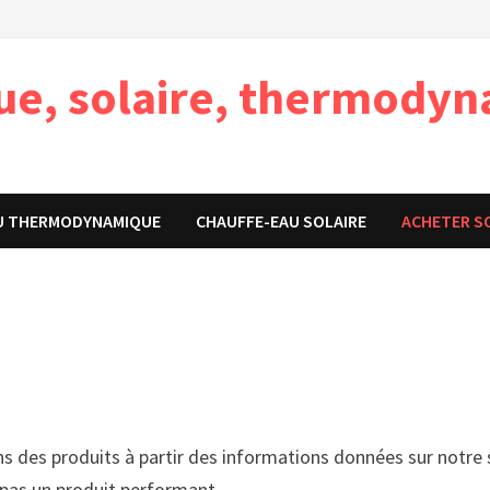
que, solaire, thermody
U THERMODYNAMIQUE
CHAUFFE-EAU SOLAIRE
ACHETER S
ns des produits à partir des informations données sur notre s
t pas un produit performant.