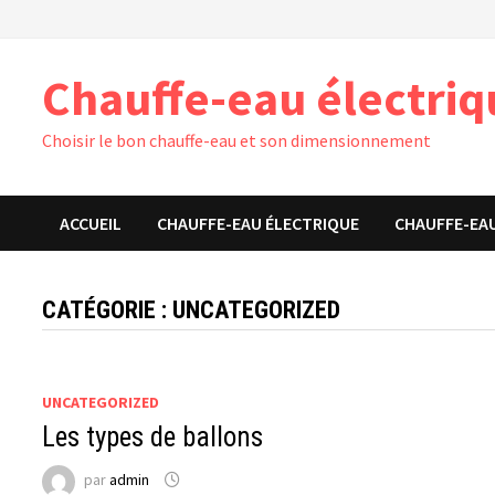
Passer
au
contenu
Chauffe-eau électri
Choisir le bon chauffe-eau et son dimensionnement
ACCUEIL
CHAUFFE-EAU ÉLECTRIQUE
CHAUFFE-EA
CATÉGORIE :
UNCATEGORIZED
UNCATEGORIZED
Les types de ballons
par
admin