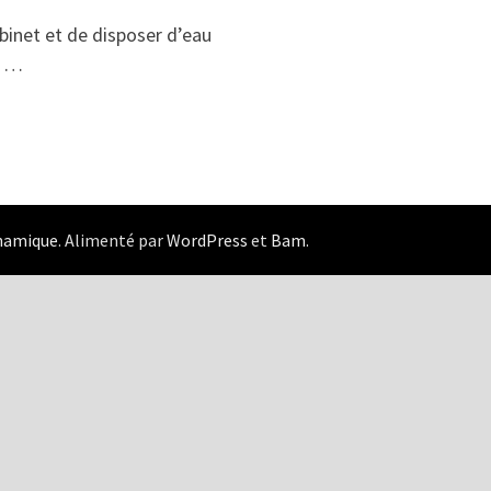
binet et de disposer d’eau
le …
ynamique
. Alimenté par
WordPress
et
Bam
.